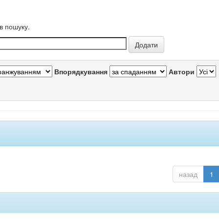
в пошуку.
Впорядкування
Автори
назад
1