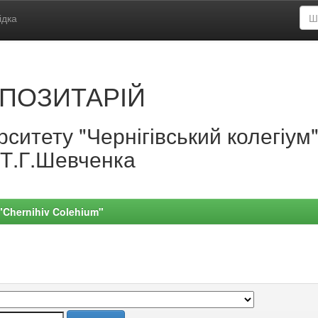
ідка
ПОЗИТАРІЙ
ситету "Чернігівський колегіум
.Т.Г.Шевченка
 "Chernihiv Colehium"