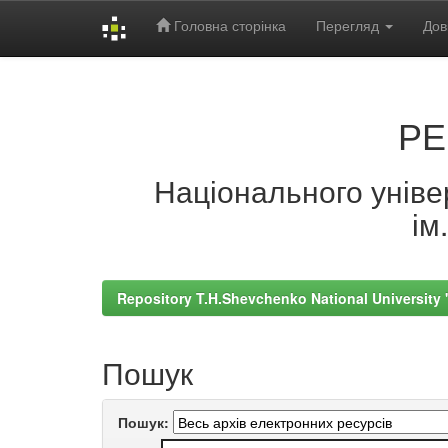
Головна сторінка
Перегляд
Дов
Skip
navigation
РЕ
Національного універ
ім
Repository T.H.Shevchenko National University
Пошук
Пошук: