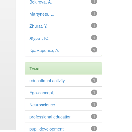
Bekirova, A.
1
Martynets, L.
1
Zhurat, Y.
1
Журат, Ю.
1
Крамаренко, А.
1
Тема
educational activity
1
Ego-concept,
1
Neuroscience
1
professional education
1
pupil development
1