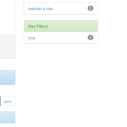
teacher’s role
1
Has File(s)
true
1
далі