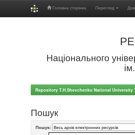
Головна сторінка
Перегляд
Дов
Skip
navigation
РЕ
Національного універ
ім
Repository T.H.Shevchenko National University
Пошук
Пошук: