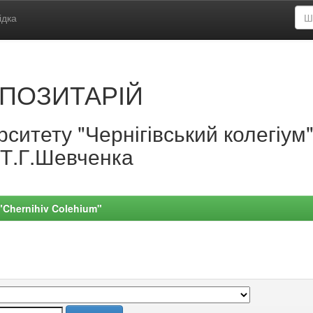
ідка
ПОЗИТАРІЙ
ситету "Чернігівський колегіум
.Т.Г.Шевченка
 "Chernihiv Colehium"