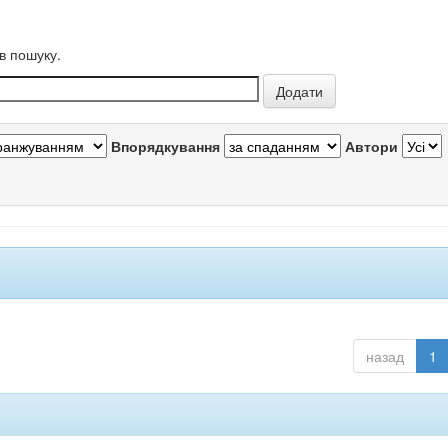
в пошуку.
Впорядкування
Автори
назад
1