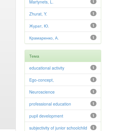
Martynets, L.
1
Zhurat, Y.
1
Журат, Ю.
1
Крамаренко, А.
1
Тема
educational activity
1
Ego-concept,
1
Neuroscience
1
professional education
1
pupil development
1
subjectivity of junior schoolchild
1