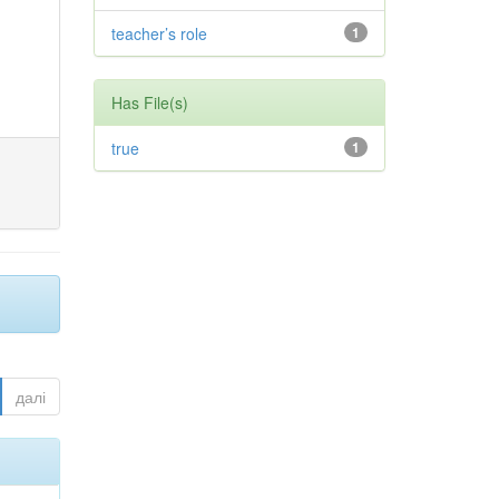
teacher’s role
1
Has File(s)
true
1
далі