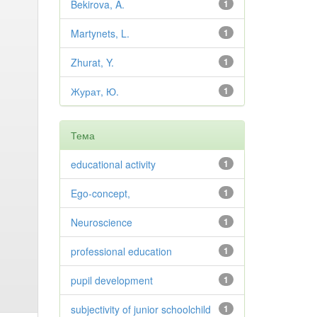
Bekirova, A.
1
Martynets, L.
1
Zhurat, Y.
1
Журат, Ю.
1
Тема
educational activity
1
Ego-concept,
1
Neuroscience
1
professional education
1
pupil development
1
subjectivity of junior schoolchild
1