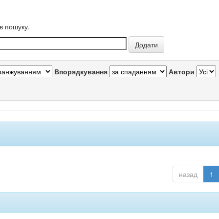
в пошуку.
Впорядкування
Автори
назад
1