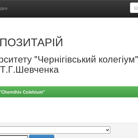
ідка
ПОЗИТАРІЙ
ситету "Чернігівський колегіум
.Т.Г.Шевченка
 "Chernihiv Colehium"