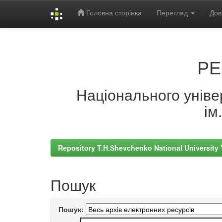
Головна сторінка
Перегляд
Дов
Skip
navigation
РЕ
Національного універ
ім
Repository T.H.Shevchenko National University
Пошук
Пошук: