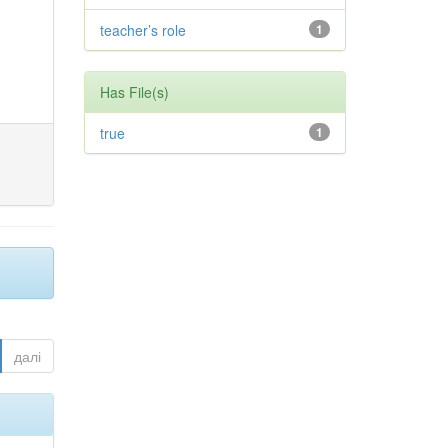
teacher’s role
1
Has File(s)
true
1
далі