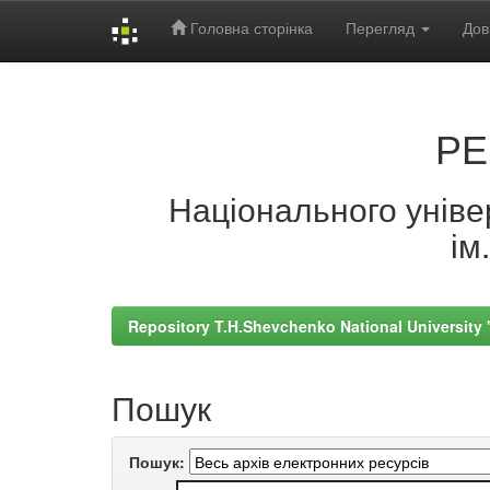
Головна сторінка
Перегляд
Дов
Skip
navigation
РЕ
Національного універ
ім
Repository T.H.Shevchenko National University
Пошук
Пошук: