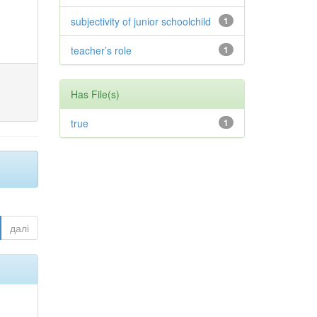
subjectivity of junior schoolchild
1
teacher’s role
1
Has File(s)
true
1
далі