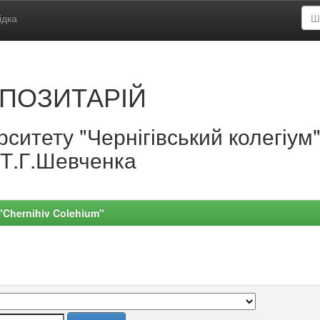
ідка
ПОЗИТАРІЙ
ситету "Чернігівський колегіум
.Т.Г.Шевченка
 "Chernihiv Colehium"