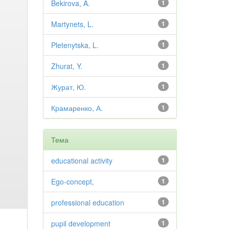
Bekirova, A.
1
Martynets, L.
1
Pletenytska, L.
1
Zhurat, Y.
1
Журат, Ю.
1
Крамаренко, А.
1
Тема
educational activity
1
Ego-concept,
1
professional education
1
pupil development
1