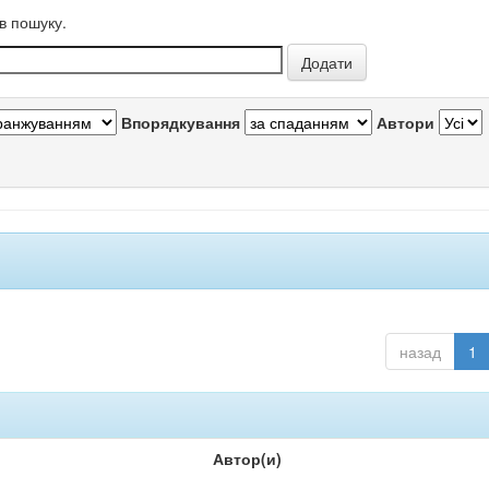
в пошуку.
Впорядкування
Автори
назад
1
Автор(и)