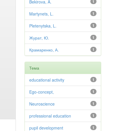
Bekirova, A.
1
Martynets, L.
1
Pletenytska, L.
1
Журат, Ю.
1
Крамаренко, А.
1
Тема
educational activity
1
Ego-concept,
1
Neuroscience
1
professional education
1
pupil development
1