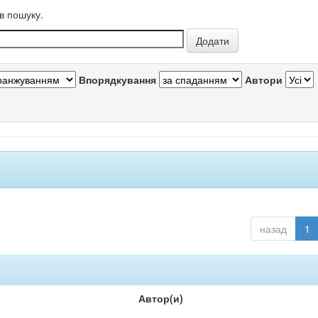
в пошуку.
Впорядкування
Автори
назад
1
Автор(и)