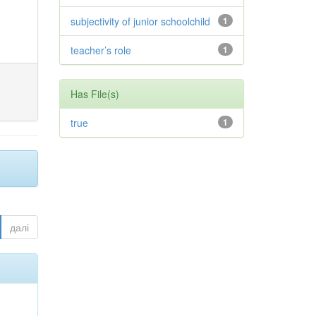
subjectivity of junior schoolchild
1
teacher’s role
1
Has File(s)
true
1
далі