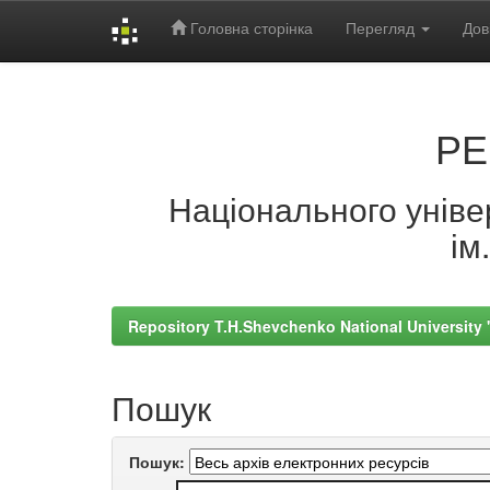
Головна сторінка
Перегляд
Дов
Skip
navigation
РЕ
Національного універ
ім
Repository T.H.Shevchenko National University
Пошук
Пошук: