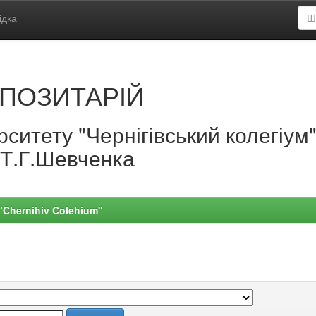
ідка
ПОЗИТАРІЙ
ситету "Чернігівський колегіум
.Т.Г.Шевченка
 "Chernihiv Colehium"