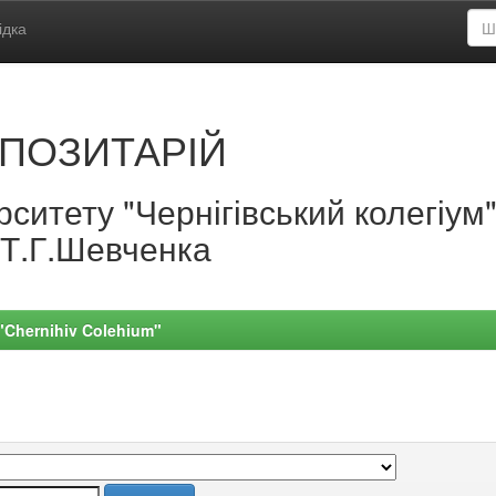
ідка
ПОЗИТАРІЙ
ситету "Чернігівський колегіум
.Т.Г.Шевченка
 "Chernihiv Colehium"