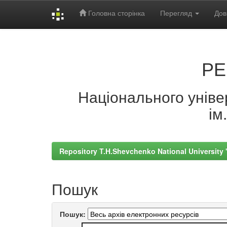
Головна сторінка
Перегляд
Дов
Skip
navigation
РЕ
Національного універ
ім
Repository T.H.Shevchenko National University
Пошук
Пошук: