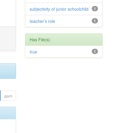
subjectivity of junior schoolchild
1
teacher’s role
1
Has File(s)
true
1
далі