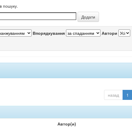
в пошуку.
Впорядкування
Автори
назад
1
Автор(и)