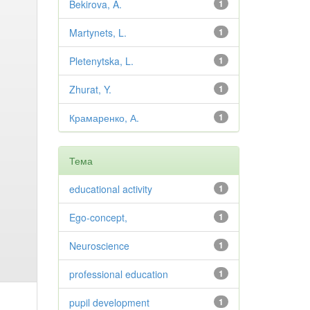
Bekirova, A.
1
Martynets, L.
1
Pletenytska, L.
1
Zhurat, Y.
1
Крамаренко, А.
1
Тема
educational activity
1
Ego-concept,
1
Neuroscience
1
professional education
1
pupil development
1