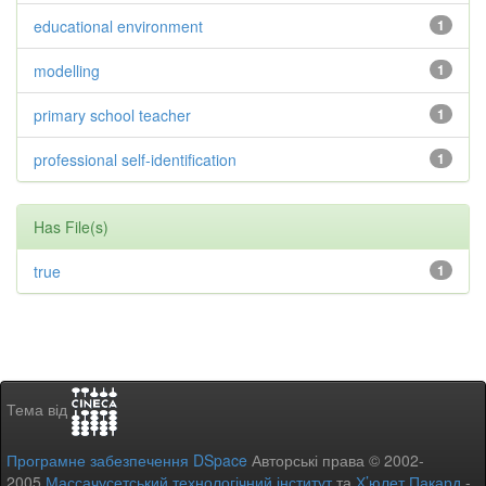
educational environment
1
modelling
1
primary school teacher
1
professional self-identification
1
Has File(s)
true
1
Тема від
Програмне забезпечення DSpace
Авторські права © 2002-
2005
Массачусетський технологічний інститут
та
Х’юлет Пакард
-