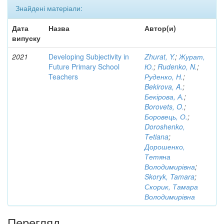
Знайдені матеріали:
Дата
Назва
Автор(и)
випуску
2021
Developing Subjectivity in
Zhurat, Y.
;
Журат,
Future Primary School
Ю.
;
Rudenko, N.
;
Teachers
Руденко, Н.
;
Bekirova, A.
;
Бекірова, А.
;
Borovets, O.
;
Боровець, О.
;
Doroshenko,
Tеtiana
;
Дорошенко,
Тетяна
Володимирівна
;
Skoryk, Tamara
;
Скорик, Тамара
Володимирівна
Перегляд