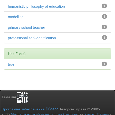
humanistic philosophy of education
1
modelling
1
primary school teacher
1
professional self-identification
1
Has File(s)
true
1
Тема від
Програмне забезпечення DSpace
Авторські права © 2002-
2005
Массачусетський технологічний інститут
та
Х’юлет Пакард
-