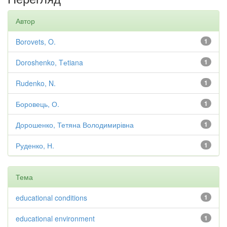
Автор
Borovets, O.
1
Doroshenko, Tеtiana
1
Rudenko, N.
1
Боровець, О.
1
Дорошенко, Тетяна Володимирівна
1
Руденко, Н.
1
Тема
educational conditions
1
educational environment
1