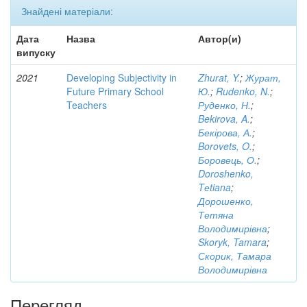
Знайдені матеріали:
Дата
Назва
Автор(и)
випуску
2021
Developing Subjectivity in
Zhurat, Y.
;
Журат,
Future Primary School
Ю.
;
Rudenko, N.
;
Teachers
Руденко, Н.
;
Bekirova, A.
;
Бекірова, А.
;
Borovets, O.
;
Боровець, О.
;
Doroshenko,
Tеtiana
;
Дорошенко,
Тетяна
Володимирівна
;
Skoryk, Tamara
;
Скорик, Тамара
Володимирівна
Перегляд