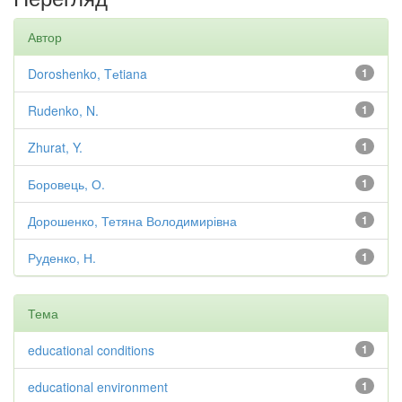
Автор
Doroshenko, Tеtiana
1
Rudenko, N.
1
Zhurat, Y.
1
Боровець, О.
1
Дорошенко, Тетяна Володимирівна
1
Руденко, Н.
1
Тема
educational conditions
1
educational environment
1