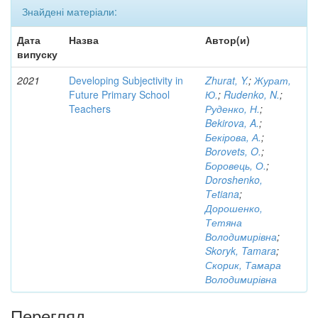
Знайдені матеріали:
Дата
Назва
Автор(и)
випуску
2021
Developing Subjectivity in
Zhurat, Y.
;
Журат,
Future Primary School
Ю.
;
Rudenko, N.
;
Teachers
Руденко, Н.
;
Bekirova, A.
;
Бекірова, А.
;
Borovets, O.
;
Боровець, О.
;
Doroshenko,
Tеtiana
;
Дорошенко,
Тетяна
Володимирівна
;
Skoryk, Tamara
;
Скорик, Тамара
Володимирівна
Перегляд