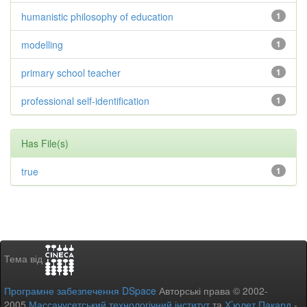
humanistic philosophy of education
1
modelling
1
primary school teacher
1
professional self-identification
1
Has File(s)
true
1
Тема від
Програмне забезпечення DSpace
Авторські права © 2002-
2005
Массачусетський технологічний інститут
та
Х’юлет Пакард
-