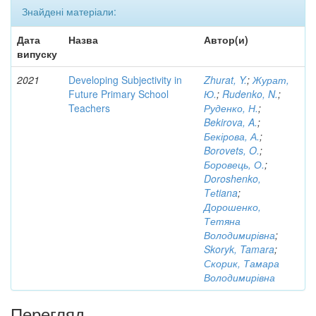
Знайдені матеріали:
Дата
Назва
Автор(и)
випуску
2021
Developing Subjectivity in
Zhurat, Y.
;
Журат,
Future Primary School
Ю.
;
Rudenko, N.
;
Teachers
Руденко, Н.
;
Bekirova, A.
;
Бекірова, А.
;
Borovets, O.
;
Боровець, О.
;
Doroshenko,
Tеtiana
;
Дорошенко,
Тетяна
Володимирівна
;
Skoryk, Tamara
;
Скорик, Тамара
Володимирівна
Перегляд