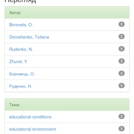
Автор
Borovets, O.
1
Doroshenko, Tеtiana
1
Rudenko, N.
1
Zhurat, Y.
1
Боровець, О.
1
Руденко, Н.
1
Тема
educational conditions
1
educational environment
1