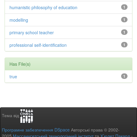
humanistic philosophy of education
1
modelling
1
primary school teacher
1
professional self-identification
1
Has File(s)
true
1
Тема від
Програмне забезпечення DSpace
Авторські права © 2002-
2005
Массачусетський технологічний інститут
та
Х’юлет Пакард
-