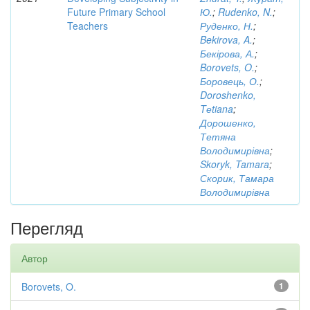
Future Primary School
Ю.
;
Rudenko, N.
;
Teachers
Руденко, Н.
;
Bekirova, A.
;
Бекірова, А.
;
Borovets, O.
;
Боровець, О.
;
Doroshenko,
Tеtiana
;
Дорошенко,
Тетяна
Володимирівна
;
Skoryk, Tamara
;
Скорик, Тамара
Володимирівна
Перегляд
Автор
Borovets, O.
1