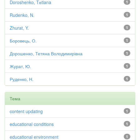
Doroshenko, Tеtiana
1
Rudenko, N.
1
Zhurat, Y.
1
Боровець, О.
1
Дорошенко, Тетяна Володимирівна
1
Журат, Ю.
1
Руденко, Н.
1
Тема
content updating
1
educational conditions
1
educational environment
1