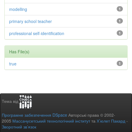
modelling
1
primary school teacher
1
professional self-identification
1
Has File(s)
true
1
Тема від
Програмне забезпечення DSpace
Авторські права © 2002-
2005
Массачусетський технологічний інститут
та
Х’юлет Пакард
-
Зворотний зв’язок