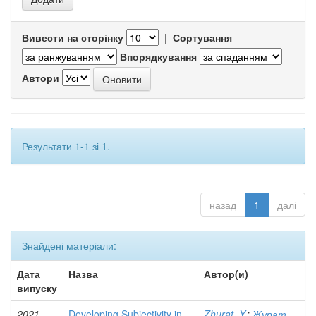
Вивести на сторінку
|
Сортування
Впорядкування
Автори
Результати 1-1 зі 1.
назад
1
далі
Знайдені матеріали:
Дата
Назва
Автор(и)
випуску
2021
Developing Subjectivity in
Zhurat, Y.
;
Журат,