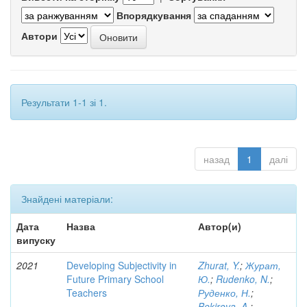
Впорядкування
Автори
Результати 1-1 зі 1.
назад
1
далі
Знайдені матеріали:
Дата
Назва
Автор(и)
випуску
2021
Developing Subjectivity in
Zhurat, Y.
;
Журат,
Future Primary School
Ю.
;
Rudenko, N.
;
Teachers
Руденко, Н.
;
Bekirova, A.
;