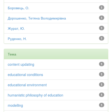
Боровець, О.
1
Дорошенко, Тетяна Володимирівна
1
Журат, Ю.
1
Руденко, Н.
1
Тема
content updating
1
educational conditions
1
educational environment
1
humanistic philosophy of education
1
modelling
1