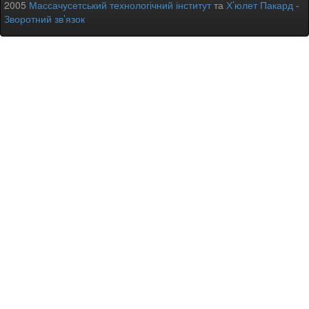
2005
Массачусетський технологічний інститут
та
Х’юлет Пакард
-
Зворотний зв’язок