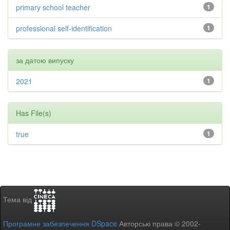
primary school teacher
1
professional self-identification
1
за датою випуску
2021
1
Has File(s)
true
1
Тема від
Програмне забезпечення DSpace
Авторські права © 2002-