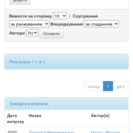
Вивести на сторінку
|
Сортування
Впорядкування
Автори
Результати 1-1 зі 1.
назад
1
далі
Знайдені матеріали:
Дата
Назва
Автор(и)
випуску
2020
Здоров’язбережувальні
Носко, Микола