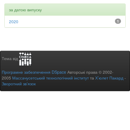
за датою випуску
2020
1
Тема від
Програмне забезпечення DSpace
Авторські права © 2002-
2005
Массачусетський технологічний інститут
та
Х’юлет Пакард
-
Зворотний зв’язок