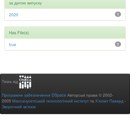
за датою випуску
2020
1
Has File(s)
true
1
Тема від
Програмне забезпечення DSpace
Авторські права © 2002-
2005
Массачусетський технологічний інститут
та
Х’юлет Пакард
-
Зворотний зв’язок