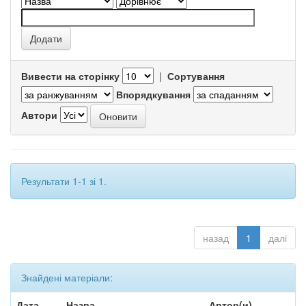
Вивести на сторінку
|
Сортування
Впорядкування
Автори
Результати 1-1 зі 1.
назад
1
далі
Знайдені матеріали:
Дата
Назва
Автор(и)