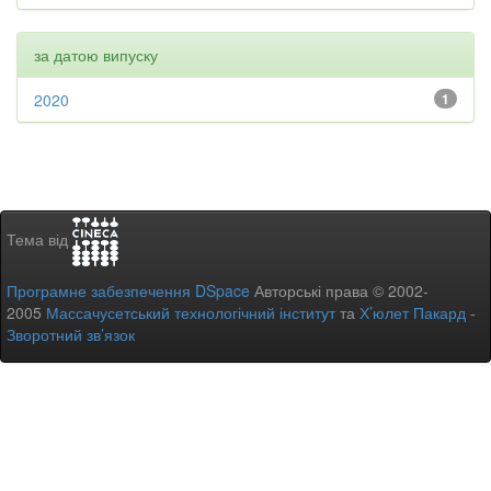
за датою випуску
2020
1
Тема від
Програмне забезпечення DSpace
Авторські права © 2002-
2005
Массачусетський технологічний інститут
та
Х’юлет Пакард
-
Зворотний зв’язок