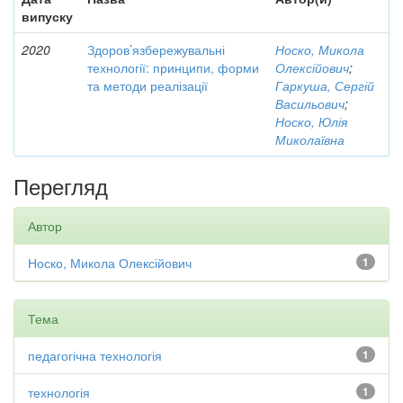
випуску
2020
Здоров’язбережувальні
Носко, Микола
технології: принципи, форми
Олексійович
;
та методи реалізації
Гаркуша, Сергій
Васильович
;
Носко, Юлія
Миколаївна
Перегляд
Автор
Носко, Микола Олексійович
1
Тема
педагогічна технологія
1
технологія
1