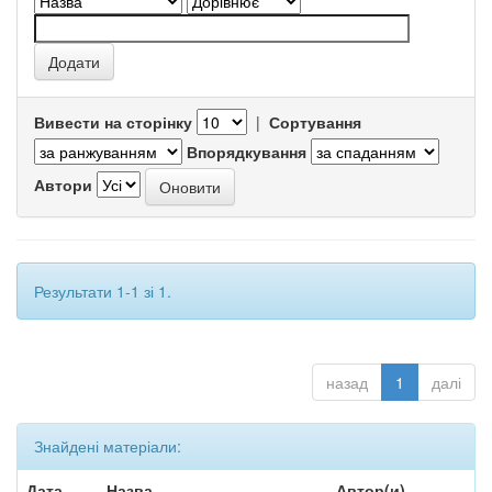
Вивести на сторінку
|
Сортування
Впорядкування
Автори
Результати 1-1 зі 1.
назад
1
далі
Знайдені матеріали:
Дата
Назва
Автор(и)