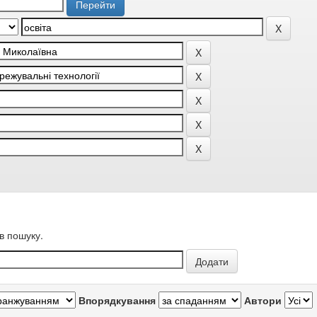
в пошуку.
Впорядкування
Автори