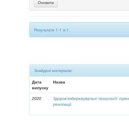
Результати 1-1 зі 1.
Знайдені матеріали:
Дата
Назва
випуску
2020
Здоров’язбережувальні технології: при
реалізації