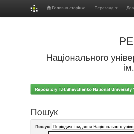
Головна сторінка
Перегляд
Дов
Skip
navigation
РЕ
Національного універ
ім
Repository T.H.Shevchenko National University
Пошук
Пошук: