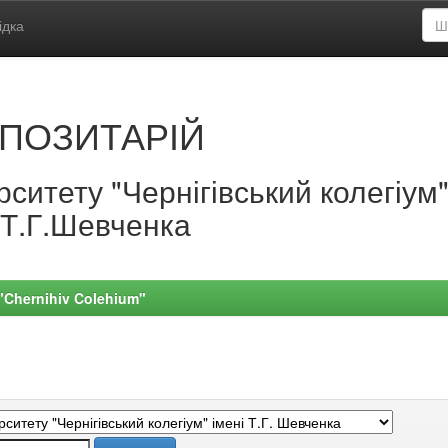
ідка
ПОЗИТАРІЙ
ситету "Чернігівський колегіум
.Т.Г.Шевченка
 "Chernihiv Colehium"