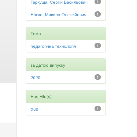
Гаркуша, Сергій Васильович
1
Носко, Микола Олексійович
1
Тема
педагогічна технологія
1
за датою випуску
2020
1
Has File(s)
true
1