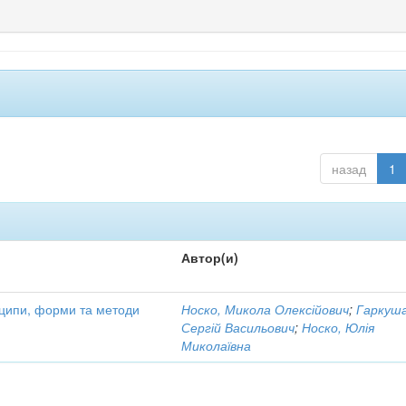
назад
1
Автор(и)
нципи, форми та методи
Носко, Микола Олексійович
;
Гаркуша
Сергій Васильович
;
Носко, Юлія
Миколаївна