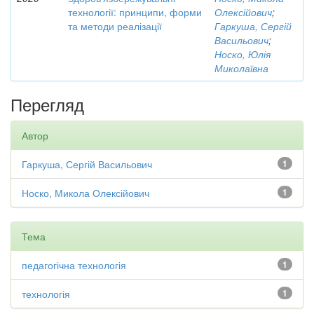
технології: принципи, форми
Олексійович
;
та методи реалізації
Гаркуша, Сергій
Васильович
;
Носко, Юлія
Миколаївна
Перегляд
Автор
Гаркуша, Сергій Васильович
1
Носко, Микола Олексійович
1
Тема
педагогічна технологія
1
технологія
1