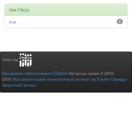
Has File(s)
true
1
Тема від
Програмне забезпечення DSpace
Авторські права © 2002-
2005
Массачусетський технологічний інститут
та
Х’юлет Пакард
-
Зворотний зв’язок