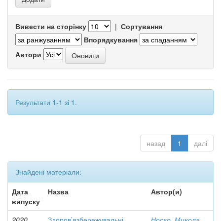
Вивести на сторінку
|
Сортування
Впорядкування
Автори
Результати 1-1 зі 1.
назад
1
далі
Знайдені матеріали:
Дата
Назва
Автор(и)
випуску
2020
Здоров’язбережувальні
Носко, Микола