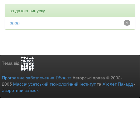
за датою випуску
2020
1
Тема від
Програмне забезпечення DSpace
Авторські права © 2002-
2005
Массачусетський технологічний інститут
та
Х’юлет Пакард
-
Зворотний зв’язок