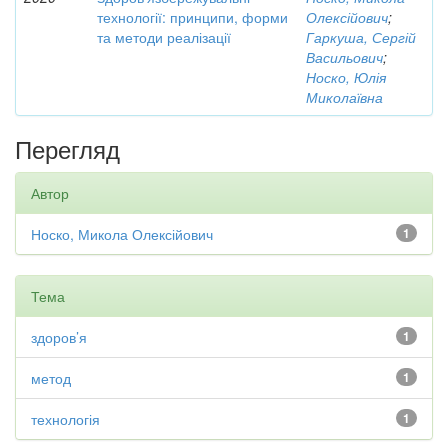
технології: принципи, форми
Олексійович
;
та методи реалізації
Гаркуша, Сергій
Васильович
;
Носко, Юлія
Миколаївна
Перегляд
Автор
Носко, Микола Олексійович
1
Тема
здоров’я
1
метод
1
технологія
1