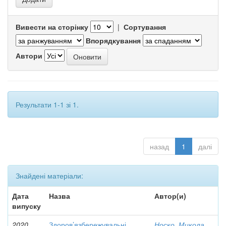
Вивести на сторінку
|
Сортування
Впорядкування
Автори
Результати 1-1 зі 1.
назад
1
далі
Знайдені матеріали:
Дата
Назва
Автор(и)
випуску
2020
Здоров’язбережувальні
Носко, Микола