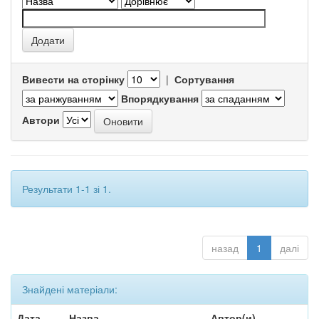
Вивести на сторінку
|
Сортування
Впорядкування
Автори
Результати 1-1 зі 1.
назад
1
далі
Знайдені матеріали:
Дата
Назва
Автор(и)