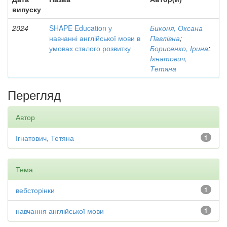
випуску
2024
SHAPE Education у
Биконя, Оксана
навчанні англійської мови в
Павлівна
;
умовах сталого розвитку
Борисенко, Ірина
;
Ігнатович,
Тетяна
Перегляд
Автор
Ігнатович, Тетяна
1
Тема
вебсторінки
1
навчання англійської мови
1