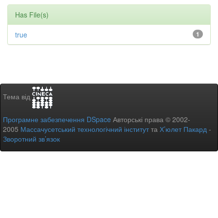
Has File(s)
true
1
Тема від
Програмне забезпечення DSpace
Авторські права © 2002-
2005
Массачусетський технологічний інститут
та
Х’юлет Пакард
-
Зворотний зв’язок