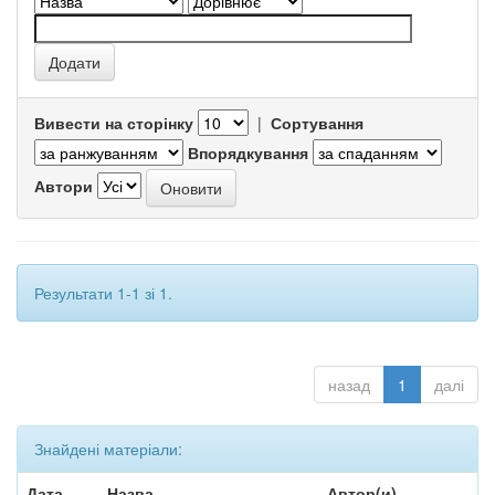
Вивести на сторінку
|
Сортування
Впорядкування
Автори
Результати 1-1 зі 1.
назад
1
далі
Знайдені матеріали:
Дата
Назва
Автор(и)