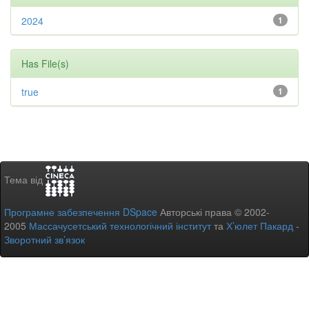
2024
1
Has File(s)
true
1
Тема від
Програмне забезпечення DSpace
Авторські права © 2002-
2005
Массачусетський технологічний інститут
та
Х’юлет Пакард
-
Зворотний зв’язок