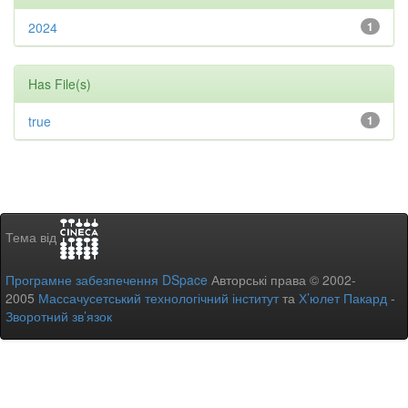
2024
1
Has File(s)
true
1
Тема від
Програмне забезпечення DSpace
Авторські права © 2002-
2005
Массачусетський технологічний інститут
та
Х’юлет Пакард
-
Зворотний зв’язок