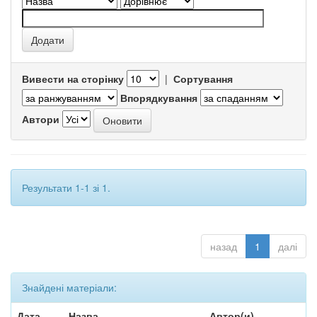
Вивести на сторінку
|
Сортування
Впорядкування
Автори
Результати 1-1 зі 1.
назад
1
далі
Знайдені матеріали:
Дата
Назва
Автор(и)