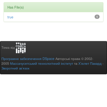
Has File(s)
true
1
Тема від
Програмне забезпечення DSpace
Авторські права © 2002-
2005
Массачусетський технологічний інститут
та
Х’юлет Пакард
-
Зворотний зв’язок