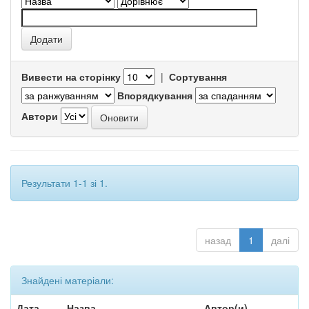
Вивести на сторінку
|
Сортування
Впорядкування
Автори
Результати 1-1 зі 1.
назад
1
далі
Знайдені матеріали:
Дата
Назва
Автор(и)