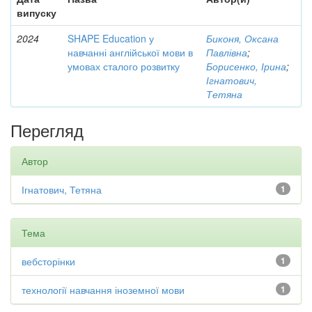
випуску
2024
SHAPE Education у
Биконя, Оксана
навчанні англійської мови в
Павлівна
;
умовах сталого розвитку
Борисенко, Ірина
;
Ігнатович,
Тетяна
Перегляд
Автор
Ігнатович, Тетяна
1
Тема
вебсторінки
1
технології навчання іноземної мови
1