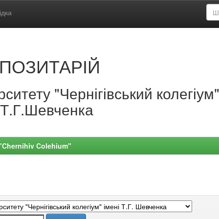
ідка
ПОЗИТАРІЙ
ситету "Чернігівський колегіум
.Т.Г.Шевченка
 "Chernihiv Colehium"