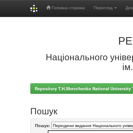
Головна сторінка
Перегляд
Дов
Skip
navigation
РЕ
Національного універ
ім
Repository T.H.Shevchenko National University
Пошук
Пошук: