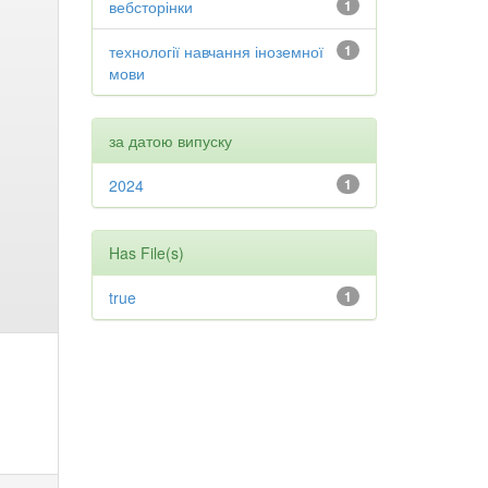
вебсторінки
1
технології навчання іноземної
1
мови
за датою випуску
2024
1
Has File(s)
true
1