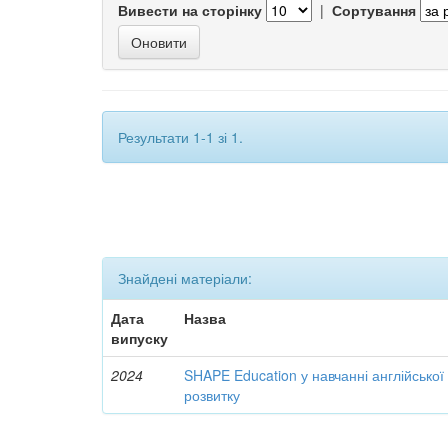
Вивести на сторінку
|
Сортування
Результати 1-1 зі 1.
Знайдені матеріали:
Дата
Назва
випуску
2024
SHAPE Education у навчанні англійської
розвитку