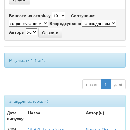
Вивести на сторінку
|
Сортування
Впорядкування
Автори
Результати 1-1 зі 1.
назад
1
далі
Знайдені матеріали:
Дата
Назва
Автор(и)
випуску
2024
SHAPE Education у
Биконя, Оксана