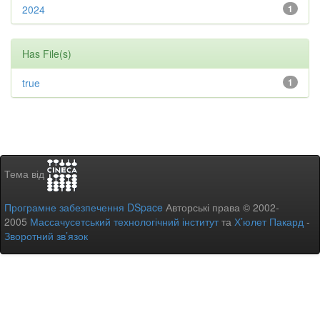
2024
1
Has File(s)
true
1
Тема від
Програмне забезпечення DSpace
Авторські права © 2002-
2005
Массачусетський технологічний інститут
та
Х’юлет Пакард
-
Зворотний зв’язок