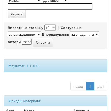
Вивести на сторінку
|
Сортування
Впорядкування
Автори
Результати 1-1 зі 1.
назад
1
далі
Знайдені матеріали:
Дата
Назва
Автор(и)