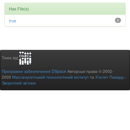
Has File(s)
true
1
Тема від
Програмне забезпечення DSpace
Авторські права © 2002-
2005
Массачусетський технологічний інститут
та
Х’юлет Пакард
-
Зворотний зв’язок