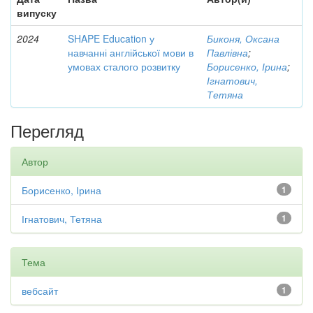
випуску
2024
SHAPE Education у
Биконя, Оксана
навчанні англійської мови в
Павлівна
;
умовах сталого розвитку
Борисенко, Ірина
;
Ігнатович,
Тетяна
Перегляд
Автор
Борисенко, Ірина
1
Ігнатович, Тетяна
1
Тема
вебсайт
1