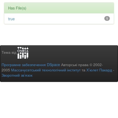
Has File(s)
true
1
Тема від
Програмне забезпечення DSpace
Авторські права © 2002-
2005
Массачусетський технологічний інститут
та
Х’юлет Пакард
-
Зворотний зв’язок