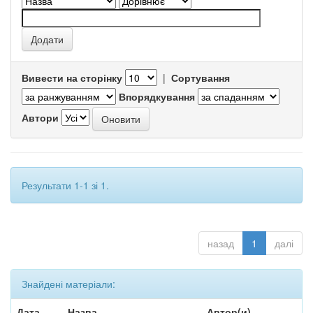
Вивести на сторінку
|
Сортування
Впорядкування
Автори
Результати 1-1 зі 1.
назад
1
далі
Знайдені матеріали:
Дата
Назва
Автор(и)