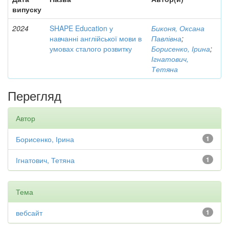
випуску
2024
SHAPE Education у
Биконя, Оксана
навчанні англійської мови в
Павлівна
;
умовах сталого розвитку
Борисенко, Ірина
;
Ігнатович,
Тетяна
Перегляд
Автор
Борисенко, Ірина
1
Ігнатович, Тетяна
1
Тема
вебсайт
1