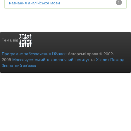
навчання англійської мови
1
Тема від
Програмне забезпечення DSpace
Авторські права © 2002-
2005
Массачусетський технологічний інститут
та
Х’юлет Пакард
-
Зворотний зв’язок