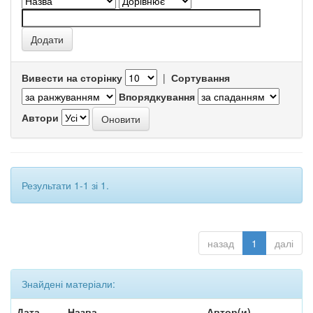
Вивести на сторінку
|
Сортування
Впорядкування
Автори
Результати 1-1 зі 1.
назад
1
далі
Знайдені матеріали:
Дата
Назва
Автор(и)