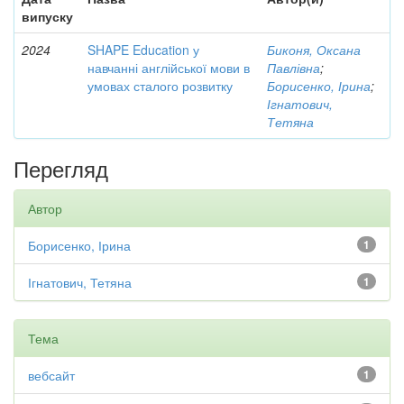
випуску
2024
SHAPE Education у
Биконя, Оксана
навчанні англійської мови в
Павлівна
;
умовах сталого розвитку
Борисенко, Ірина
;
Ігнатович,
Тетяна
Перегляд
Автор
Борисенко, Ірина
1
Ігнатович, Тетяна
1
Тема
вебсайт
1