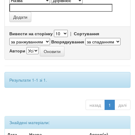
Вивести на сторінку
|
Сортування
Впорядкування
Автори
Результати 1-1 зі 1.
назад
1
далі
Знайдені матеріали:
Дата
Назва
Автор(и)