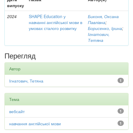
випуску
2024
SHAPE Education у
Биконя, Оксана
навчанні англійської мови в
Павлівна
;
умовах сталого розвитку
Борисенко, Ірина
;
Ігнатович,
Тетяна
Перегляд
Автор
Ігнатович, Тетяна
1
Тема
вебсайт
1
навчання англійської мови
1