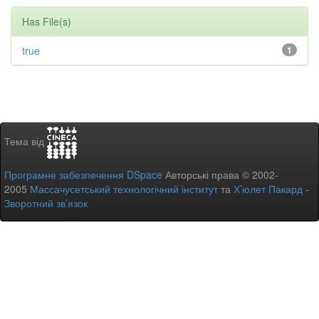
Has File(s)
true
1
Тема від
Програмне забезпечення DSpace
Авторські права © 2002-
2005
Массачусетський технологічний інститут
та
Х’юлет Пакард
-
Зворотний зв’язок