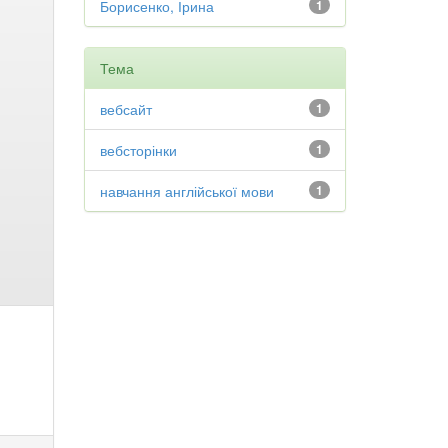
Борисенко, Ірина
1
Тема
вебсайт
1
вебсторінки
1
навчання англійської мови
1