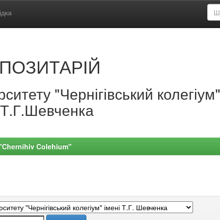
ідка
ПОЗИТАРІЙ
ситету "Чернігівський колегіум
.Т.Г.Шевченка
 "Chernihiv Colehium"