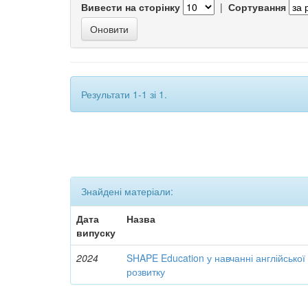
Вивести на сторінку
|
Сортування
Результати 1-1 зі 1.
Знайдені матеріали:
Дата
Назва
випуску
2024
SHAPE Education у навчанні англійської
розвитку