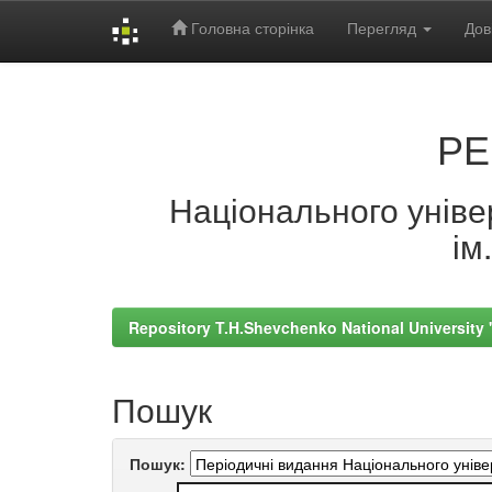
Головна сторінка
Перегляд
Дов
Skip
navigation
РЕ
Національного універ
ім
Repository T.H.Shevchenko National University
Пошук
Пошук: