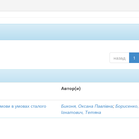
назад
1
Автор(и)
 мови в умовах сталого
Биконя, Оксана Павлівна
;
Борисенко,
Ігнатович, Тетяна