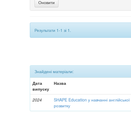
Результати 1-1 зі 1.
Знайдені матеріали:
Дата
Назва
випуску
2024
SHAPE Education у навчанні англійської
розвитку