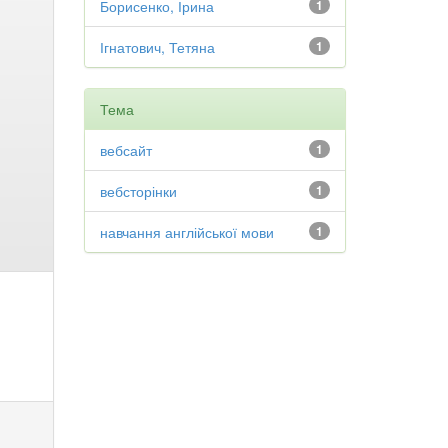
Борисенко, Ірина
1
Ігнатович, Тетяна
1
Тема
вебсайт
1
вебсторінки
1
навчання англійської мови
1