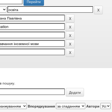
в пошуку.
Впорядкування
Автори