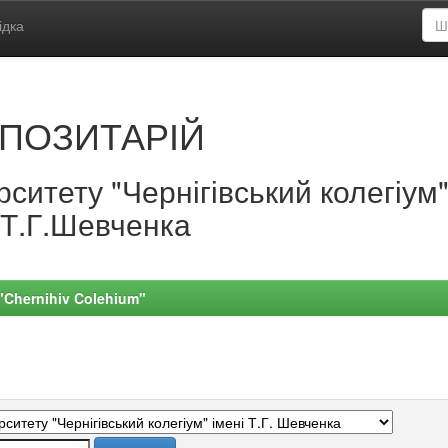
ідка
ПОЗИТАРІЙ
ситету "Чернігівський колегіум
.Т.Г.Шевченка
 "Chernihiv Colehium"