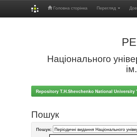
Головна сторінка
Перегляд
Дов
Skip
navigation
РЕ
Національного універ
ім
Repository T.H.Shevchenko National University
Пошук
Пошук: