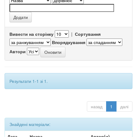
Вивести на сторінку
|
Сортування
Впорядкування
Автори
Результати 1-1 зі 1.
назад
1
далі
Знайдені матеріали:
Дата
Назва
Автор(и)