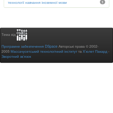
технології навчання іноземної мови
1
Тема від
Програмне забезпечення DSpace
Авторські права © 2002-
2005
Массачусетський технологічний інститут
та
Х’юлет Пакард
-
Зворотний зв’язок