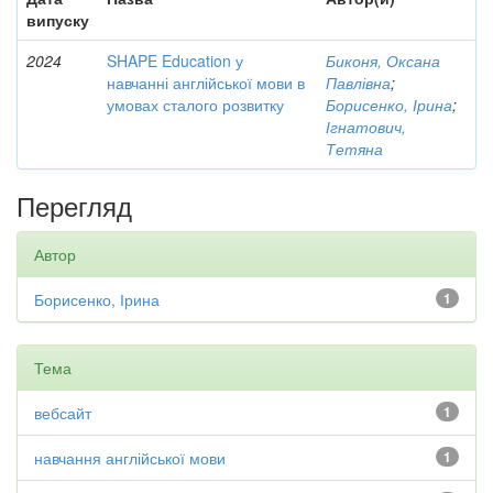
випуску
2024
SHAPE Education у
Биконя, Оксана
навчанні англійської мови в
Павлівна
;
умовах сталого розвитку
Борисенко, Ірина
;
Ігнатович,
Тетяна
Перегляд
Автор
Борисенко, Ірина
1
Тема
вебсайт
1
навчання англійської мови
1