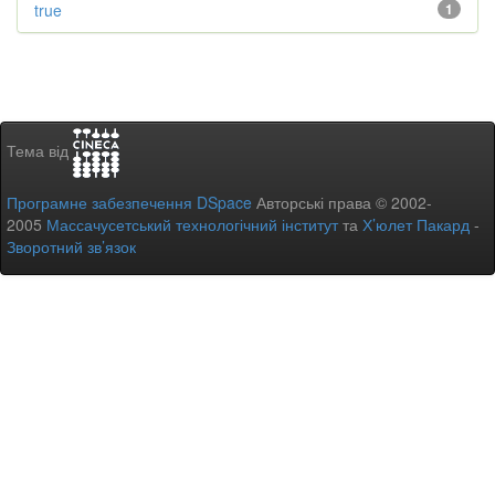
true
1
Тема від
Програмне забезпечення DSpace
Авторські права © 2002-
2005
Массачусетський технологічний інститут
та
Х’юлет Пакард
-
Зворотний зв’язок