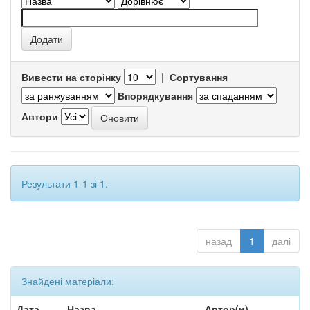
Вивести на сторінку
|
Сортування
Впорядкування
Автори
Результати 1-1 зі 1.
назад
1
далі
Знайдені матеріали:
Дата
Назва
Автор(и)