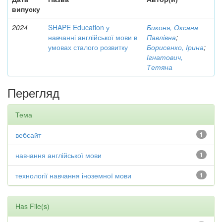
випуску
2024
SHAPE Education у
Биконя, Оксана
навчанні англійської мови в
Павлівна
;
умовах сталого розвитку
Борисенко, Ірина
;
Ігнатович,
Тетяна
Перегляд
Тема
вебсайт
1
навчання англійської мови
1
технології навчання іноземної мови
1
Has File(s)