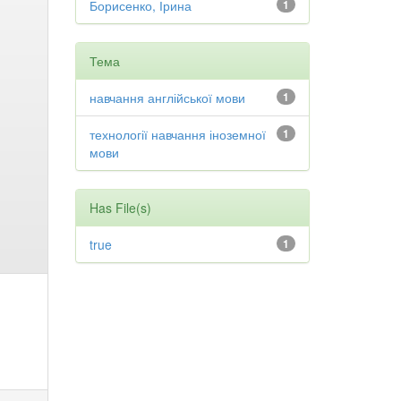
Борисенко, Ірина
1
Тема
навчання англійської мови
1
технології навчання іноземної
1
мови
Has File(s)
true
1