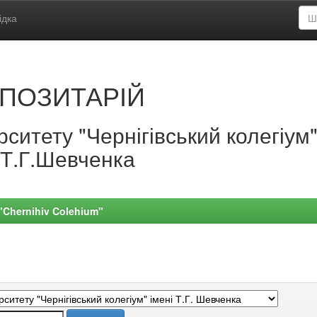
ідка
ПОЗИТАРІЙ
ситету "Чернігівський колегіум
.Т.Г.Шевченка
 "Chernihiv Colehium"