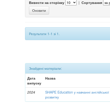
Вивести на сторінку
|
Сортування
Результати 1-1 зі 1.
Знайдені матеріали:
Дата
Назва
випуску
2024
SHAPE Education у навчанні англійської
розвитку