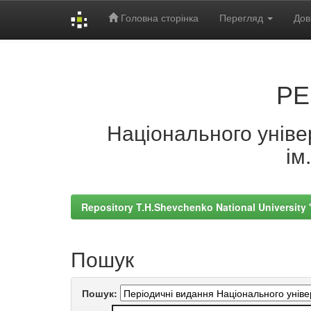
Головна сторінка
Перегляд
Дов
Skip
navigation
РЕ
Національного універ
ім
Repository T.H.Shevchenko National University
Пошук
Пошук: