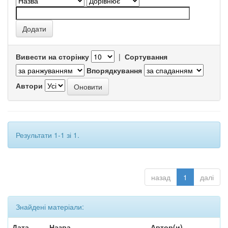
Вивести на сторінку
|
Сортування
Впорядкування
Автори
Результати 1-1 зі 1.
назад
1
далі
Знайдені матеріали:
Дата
Назва
Автор(и)