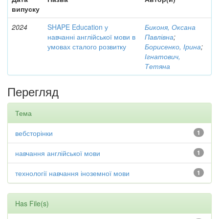
випуску
2024
SHAPE Education у
Биконя, Оксана
навчанні англійської мови в
Павлівна
;
умовах сталого розвитку
Борисенко, Ірина
;
Ігнатович,
Тетяна
Перегляд
Тема
вебсторінки
1
навчання англійської мови
1
технології навчання іноземної мови
1
Has File(s)