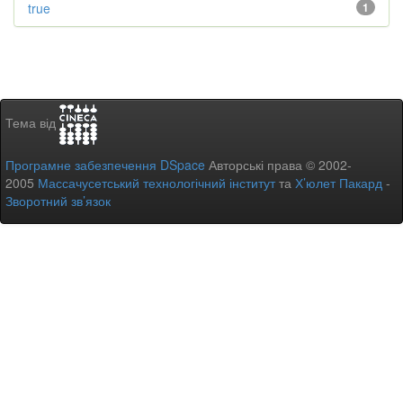
true
1
Тема від
Програмне забезпечення DSpace
Авторські права © 2002-
2005
Массачусетський технологічний інститут
та
Х’юлет Пакард
-
Зворотний зв’язок