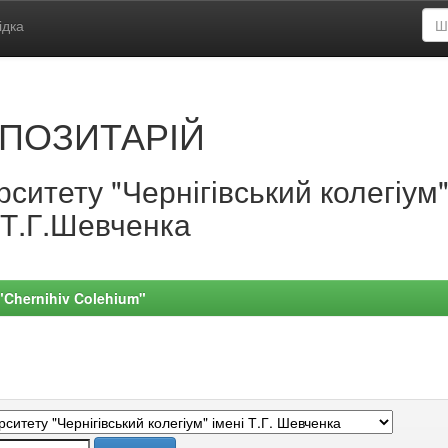
ідка
ПОЗИТАРІЙ
ситету "Чернігівський колегіум
.Т.Г.Шевченка
 "Chernihiv Colehium"