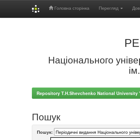
Головна сторінка
Перегляд
Дов
Skip
navigation
РЕ
Національного універ
ім
Repository T.H.Shevchenko National University
Пошук
Пошук: