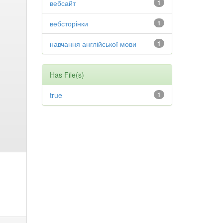
вебсайт
1
вебсторінки
1
навчання англійської мови
1
Has File(s)
true
1