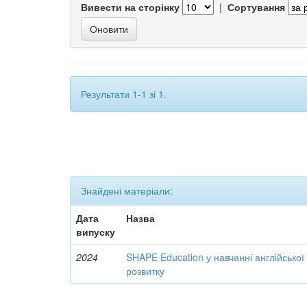
Вивести на сторінку
|
Сортування
Результати 1-1 зі 1.
Знайдені матеріали:
Дата
Назва
випуску
2024
SHAPE Education у навчанні англійської
розвитку