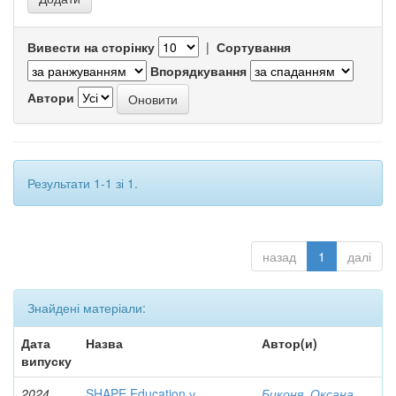
Вивести на сторінку
|
Сортування
Впорядкування
Автори
Результати 1-1 зі 1.
назад
1
далі
Знайдені матеріали:
Дата
Назва
Автор(и)
випуску
2024
SHAPE Education у
Биконя, Оксана