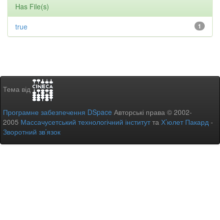
Has File(s)
true
1
Тема від
Програмне забезпечення DSpace
Авторські права © 2002-
2005
Массачусетський технологічний інститут
та
Х’юлет Пакард
-
Зворотний зв’язок