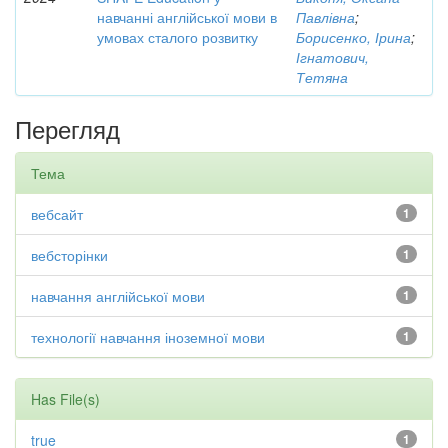
навчанні англійської мови в
Павлівна
;
умовах сталого розвитку
Борисенко, Ірина
;
Ігнатович,
Тетяна
Перегляд
Тема
вебсайт
1
вебсторінки
1
навчання англійської мови
1
технології навчання іноземної мови
1
Has File(s)
true
1