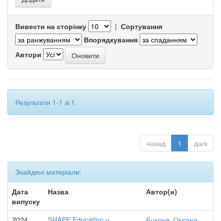
Вивести на сторінку
|
Сортування
Впорядкування
Автори
Результати 1-1 зі 1.
назад
1
далі
Знайдені матеріали:
Дата
Назва
Автор(и)
випуску
2024
SHAPE Education у
Биконя, Оксана