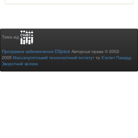
Тема від
Програмне забезпечення DSpace
Авторські права © 2002-
2005
Массачусетський технологічний інститут
та
Х’юлет Пакард
-
Зворотний зв’язок