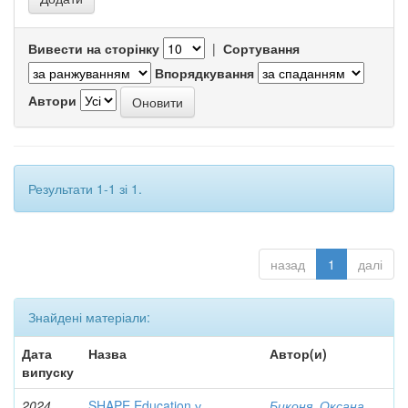
Вивести на сторінку
|
Сортування
Впорядкування
Автори
Результати 1-1 зі 1.
назад
1
далі
Знайдені матеріали:
Дата
Назва
Автор(и)
випуску
2024
SHAPE Education у
Биконя, Оксана