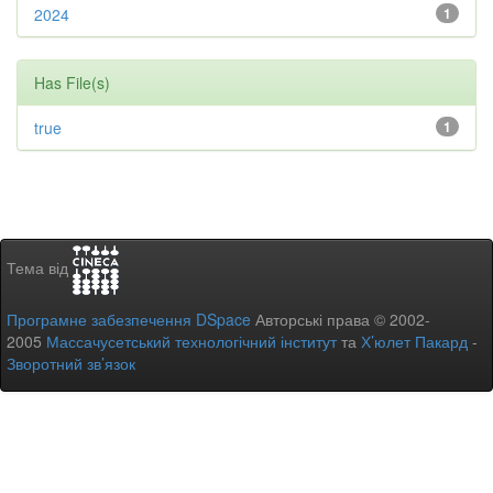
2024
1
Has File(s)
true
1
Тема від
Програмне забезпечення DSpace
Авторські права © 2002-
2005
Массачусетський технологічний інститут
та
Х’юлет Пакард
-
Зворотний зв’язок