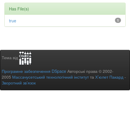
Has File(s)
true
1
Тема від
Програмне забезпечення DSpace
Авторські права © 2002-
2005
Массачусетський технологічний інститут
та
Х’юлет Пакард
-
Зворотний зв’язок