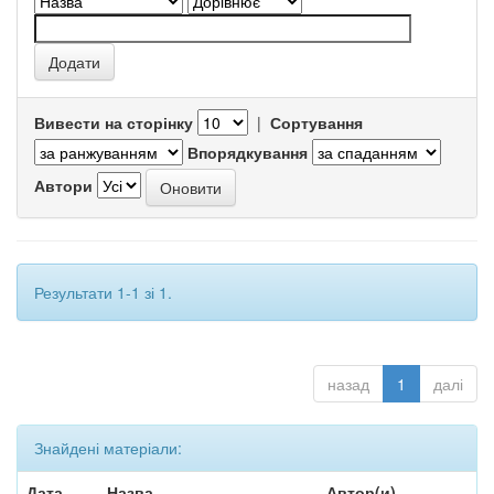
Вивести на сторінку
|
Сортування
Впорядкування
Автори
Результати 1-1 зі 1.
назад
1
далі
Знайдені матеріали:
Дата
Назва
Автор(и)