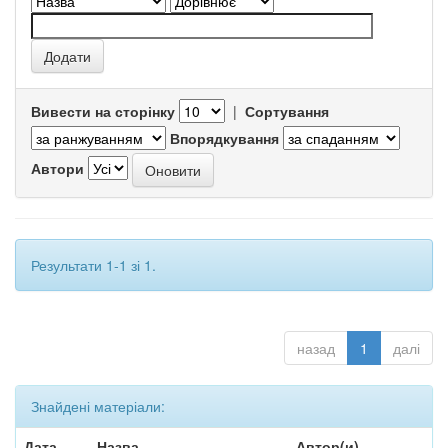
Вивести на сторінку
|
Сортування
Впорядкування
Автори
Результати 1-1 зі 1.
назад
1
далі
Знайдені матеріали:
Дата
Назва
Автор(и)