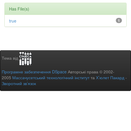
Has File(s)
true
1
Тема від
Програмне забезпечення DSpace
Авторські права © 2002-
2005
Массачусетський технологічний інститут
та
Х’юлет Пакард
-
Зворотний зв’язок