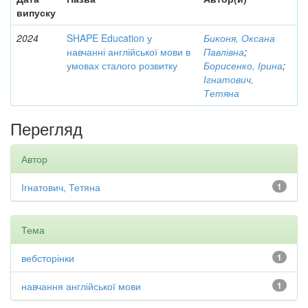
випуску
2024
SHAPE Education у
Биконя, Оксана
навчанні англійської мови в
Павлівна
;
умовах сталого розвитку
Борисенко, Ірина
;
Ігнатович,
Тетяна
Перегляд
Автор
Ігнатович, Тетяна
1
Тема
вебсторінки
1
навчання англійської мови
1