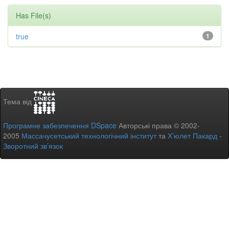
Has File(s)
true
1
Тема від
Програмне забезпечення DSpace
Авторські права © 2002-
2005
Массачусетський технологічний інститут
та
Х’юлет Пакард
-
Зворотний зв’язок