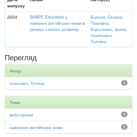
випуску
2024
SHAPE Education у
Биконя, Оксана
навчанні англійської мови в
Павлівна
;
умовах сталого розвитку
Борисенко, Ірина
;
Ігнатович,
Тетяна
Перегляд
Автор
Ігнатович, Тетяна
1
Тема
вебсторінки
1
навчання англійської мови
1