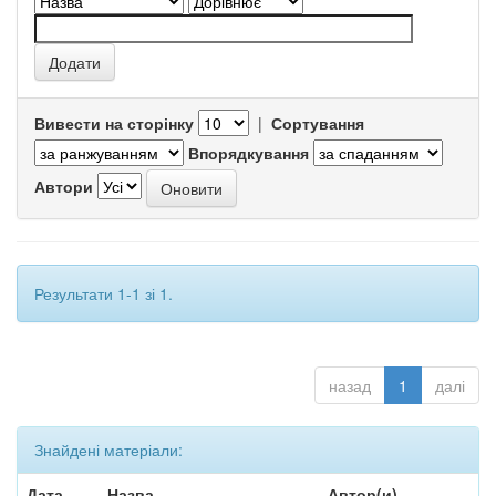
Вивести на сторінку
|
Сортування
Впорядкування
Автори
Результати 1-1 зі 1.
назад
1
далі
Знайдені матеріали:
Дата
Назва
Автор(и)