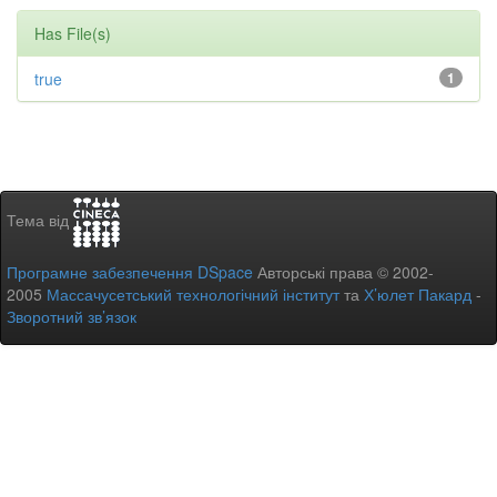
Has File(s)
true
1
Тема від
Програмне забезпечення DSpace
Авторські права © 2002-
2005
Массачусетський технологічний інститут
та
Х’юлет Пакард
-
Зворотний зв’язок