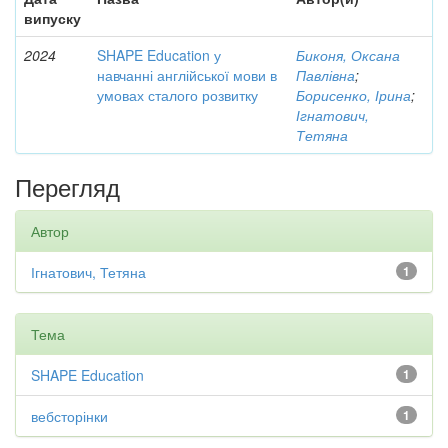
випуску
2024
SHAPE Education у
Биконя, Оксана
навчанні англійської мови в
Павлівна
;
умовах сталого розвитку
Борисенко, Ірина
;
Ігнатович,
Тетяна
Перегляд
Автор
Ігнатович, Тетяна
1
Тема
SHAPE Education
1
вебсторінки
1