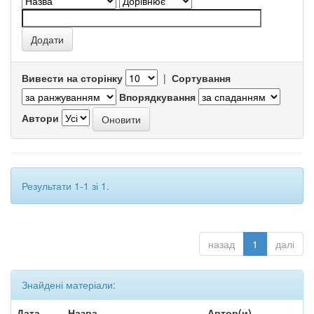
Вивести на сторінку
|
Сортування
Впорядкування
Автори
Результати 1-1 зі 1.
назад
1
далі
Знайдені матеріали:
Дата
Назва
Автор(и)