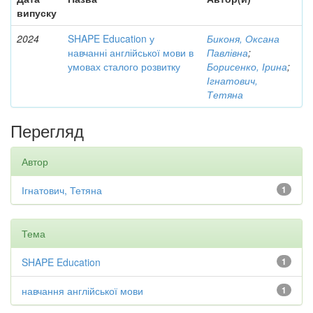
випуску
2024
SHAPE Education у
Биконя, Оксана
навчанні англійської мови в
Павлівна
;
умовах сталого розвитку
Борисенко, Ірина
;
Ігнатович,
Тетяна
Перегляд
Автор
Ігнатович, Тетяна
1
Тема
SHAPE Education
1
навчання англійської мови
1