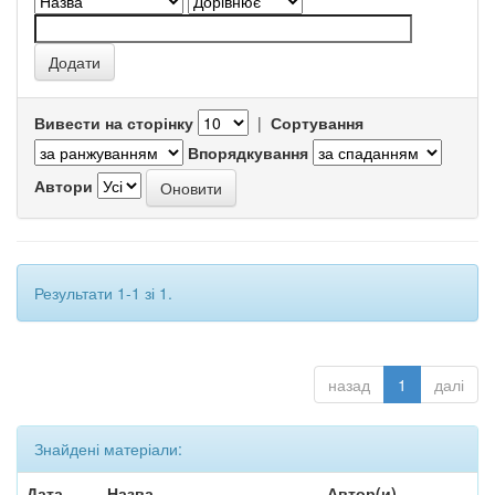
Вивести на сторінку
|
Сортування
Впорядкування
Автори
Результати 1-1 зі 1.
назад
1
далі
Знайдені матеріали:
Дата
Назва
Автор(и)