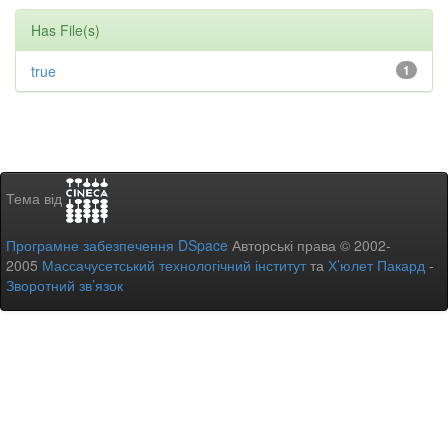
Has File(s)
true
1
Тема від
Програмне забезпечення DSpace
Авторські права © 2002-
2005
Массачусетський технологічний інститут
та
Х’юлет Пакард
-
Зворотний зв’язок