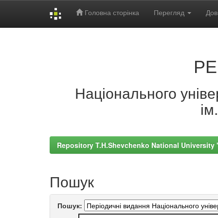
Головна сторінка
Перегляд
Дов
Skip
navigation
РЕ
Національного універ
ім
Repository T.H.Shevchenko National University
Пошук
Пошук: