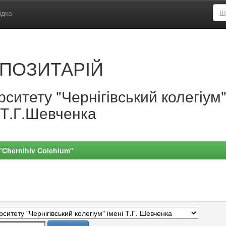
ідка
ПОЗИТАРІЙ
ситету "Чернігівський колегіум
.Т.Г.Шевченка
 "Chernihiv Colehium"