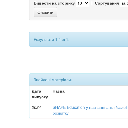
Вивести на сторінку
|
Сортування
Результати 1-1 зі 1.
Знайдені матеріали:
Дата
Назва
випуску
2024
SHAPE Education у навчанні англійської
розвитку