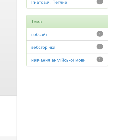
Ігнатович, Тетяна
1
Тема
вебсайт
1
вебсторінки
1
навчання англійської мови
1