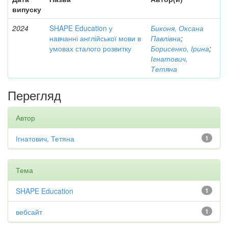
випуску
2024
SHAPE Education у
Биконя, Оксана
навчанні англійської мови в
Павлівна
;
умовах сталого розвитку
Борисенко, Ірина
;
Ігнатович,
Тетяна
Перегляд
Автор
Ігнатович, Тетяна
1
Тема
SHAPE Education
1
вебсайт
1