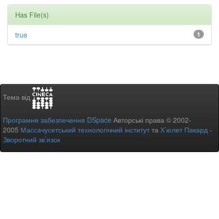
Has File(s)
true
1
Тема від
Програмне забезпечення DSpace
Авторські права © 2002-
2005
Массачусетський технологічний інститут
та
Х’юлет Пакард
-
Зворотний зв’язок