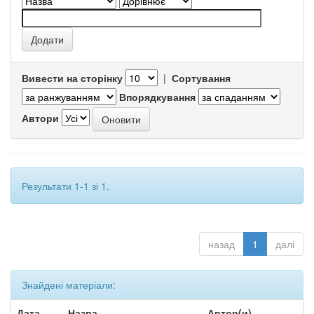
Вивести на сторінку
|
Сортування
Впорядкування
Автори
Результати 1-1 зі 1.
назад
1
далі
Знайдені матеріали:
Дата
Назва
Автор(и)