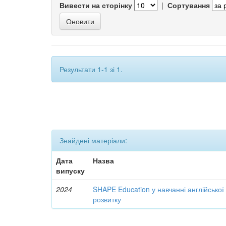
Вивести на сторінку
|
Сортування
Результати 1-1 зі 1.
Знайдені матеріали:
Дата
Назва
випуску
2024
SHAPE Education у навчанні англійської
розвитку