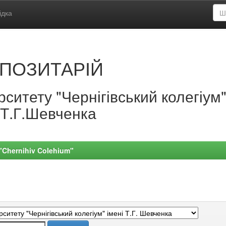
ідка
ПОЗИТАРІЙ
ситету "Чернігівський колегіум
.Т.Г.Шевченка
 "Chernihiv Colehium"