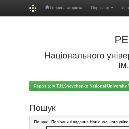
Головна сторінка
Перегляд
Дов
Skip
navigation
РЕ
Національного універ
ім
Repository T.H.Shevchenko National University
Пошук
Пошук: