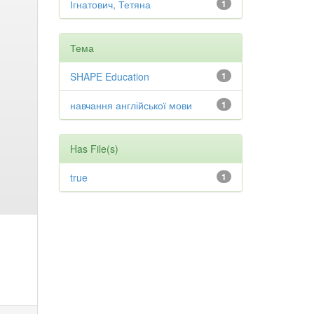
Ігнатович, Тетяна
1
Тема
SHAPE Education
1
навчання англійської мови
1
Has File(s)
true
1