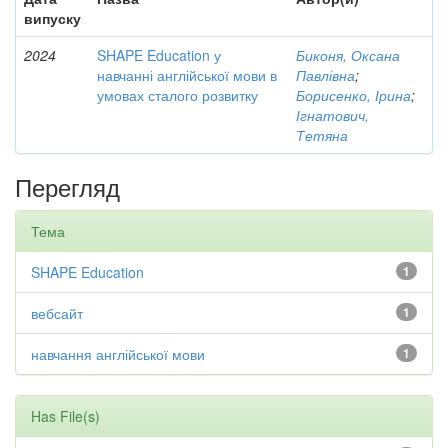
випуску
2024
SHAPE Education у
Биконя, Оксана
навчанні англійської мови в
Павлівна
;
умовах сталого розвитку
Борисенко, Ірина
;
Ігнатович,
Тетяна
Перегляд
Тема
SHAPE Education
1
вебсайт
1
навчання англійської мови
1
Has File(s)