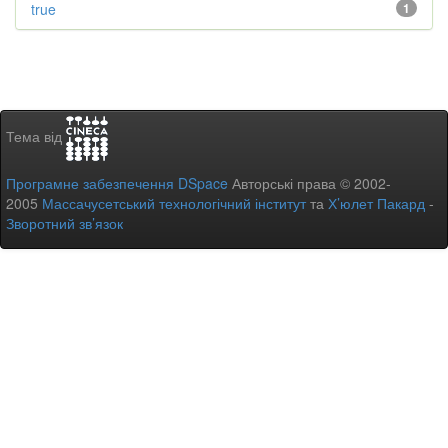
true
1
Тема від
Програмне забезпечення DSpace
Авторські права © 2002-
2005
Массачусетський технологічний інститут
та
Х’юлет Пакард
-
Зворотний зв’язок