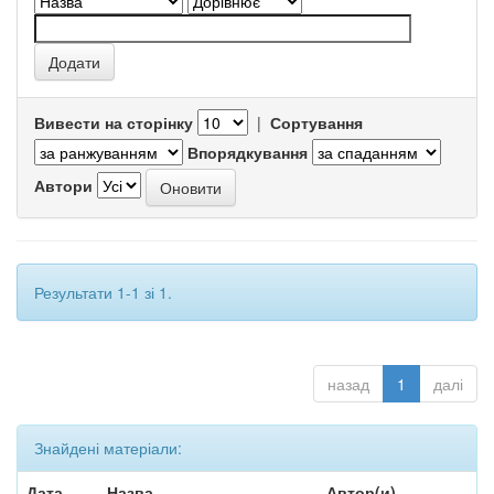
Вивести на сторінку
|
Сортування
Впорядкування
Автори
Результати 1-1 зі 1.
назад
1
далі
Знайдені матеріали:
Дата
Назва
Автор(и)