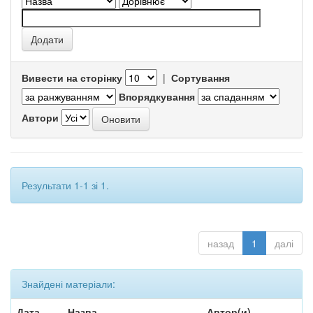
Вивести на сторінку
|
Сортування
Впорядкування
Автори
Результати 1-1 зі 1.
назад
1
далі
Знайдені матеріали:
Дата
Назва
Автор(и)