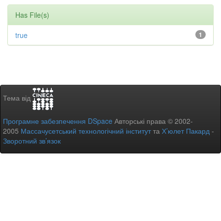
Has File(s)
true
1
Тема від
Програмне забезпечення DSpace
Авторські права © 2002-
2005
Массачусетський технологічний інститут
та
Х’юлет Пакард
-
Зворотний зв’язок