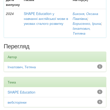
випуску
2024
SHAPE Education у
Биконя, Оксана
навчанні англійської мови в
Павлівна
;
умовах сталого розвитку
Борисенко, Ірина
;
Ігнатович,
Тетяна
Перегляд
Автор
Ігнатович, Тетяна
1
Тема
SHAPE Education
1
вебсторінки
1