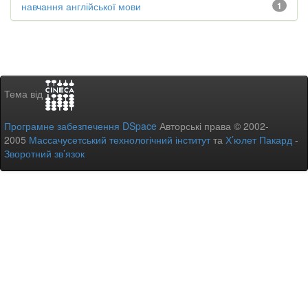
навчання англійської мови
1
Тема від
Програмне забезпечення DSpace
Авторські права © 2002-
2005
Массачусетський технологічний інститут
та
Х’юлет Пакард
-
Зворотний зв’язок