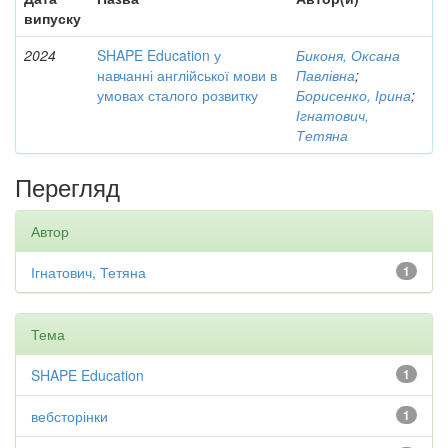
випуску
2024
SHAPE Education у
Биконя, Оксана
навчанні англійської мови в
Павлівна
;
умовах сталого розвитку
Борисенко, Ірина
;
Ігнатович,
Тетяна
Перегляд
Автор
Ігнатович, Тетяна
1
Тема
SHAPE Education
1
вебсторінки
1