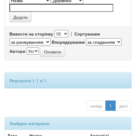
Вивести на сторінку
|
Сортування
Впорядкування
Автори
Результати 1-1 зі 1.
назад
1
далі
Знайдені матеріали:
Дата
Назва
Автор(и)