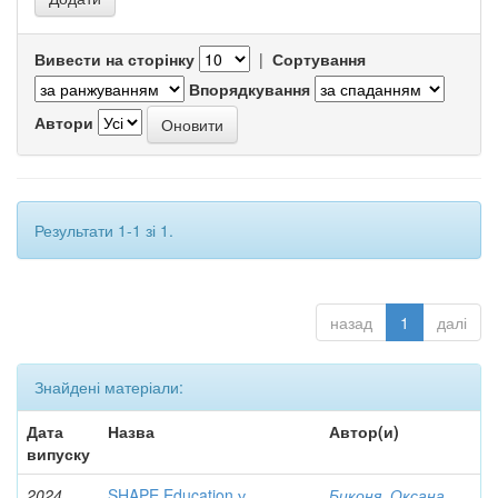
Вивести на сторінку
|
Сортування
Впорядкування
Автори
Результати 1-1 зі 1.
назад
1
далі
Знайдені матеріали:
Дата
Назва
Автор(и)
випуску
2024
SHAPE Education у
Биконя, Оксана