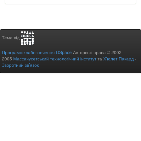
Тема від
Програмне забезпечення DSpace
Авторські права © 2002-
2005
Массачусетський технологічний інститут
та
Х’юлет Пакард
-
Зворотний зв’язок